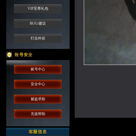
VIP至尊礼包
BUG/建议
打击外挂
账号中心
安全中心
被盗求助
充值帮助