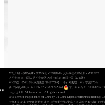
公司介绍
-
诚聘英才
-
联系我们
-
法律声明
-
交易纠纷处理流程
-
收藏本站
游艺春秋 旗下网站 游艺春秋网络科技(北京)有限公司 版权所有
京ICP证：070410号
京新出音[2011]709号
（署）网出证（京）字第376号
新出审字[2012]65号 ISBN 978-7-89989-296-1
京公网安备 11010802020632
Copyright © EST Games Corp. All rights reserved.
2011 licensed and published for China by U1 Game Digital Entertainment (Beijing) Co
抵制不良游戏 拒绝盗版游戏 注意自我保护 谨防受骗上当 适度游戏益脑 沉迷