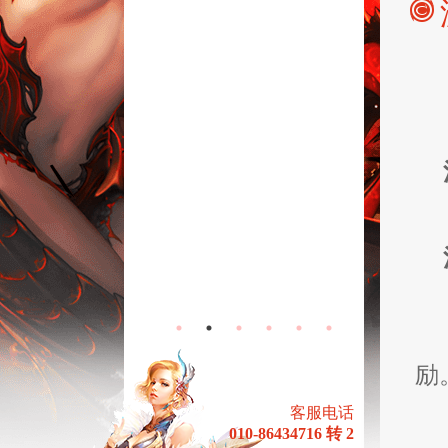
场-怀
无烬战场-常
活动
规服活动
励
客服电话
010-86434716 转 2