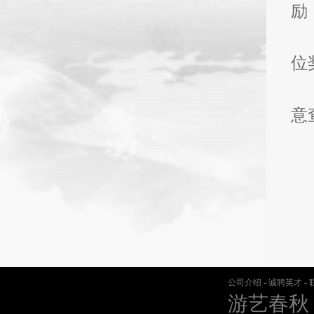
励
位
意
公司介绍
-
诚聘英才
-
游艺春秋