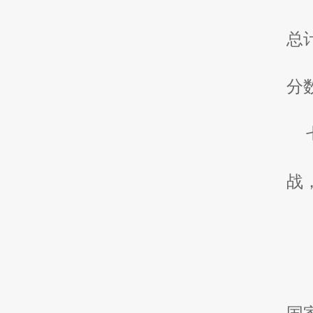
总
分
战