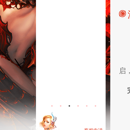
启
场-怀
无烬战场-常
活动
规服活动