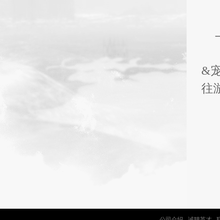
&宠
往
公司介绍
-
诚聘英才
-