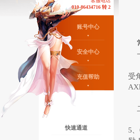
客服电话
010-86434716 转 2
账号中心
安全中心
受
充值帮助
AX
快速通道
5、