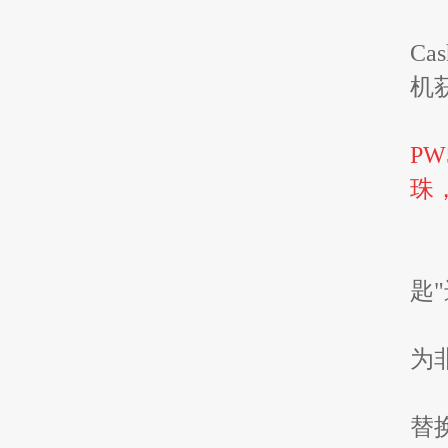
Ca
机
P
珠
匙
为
替