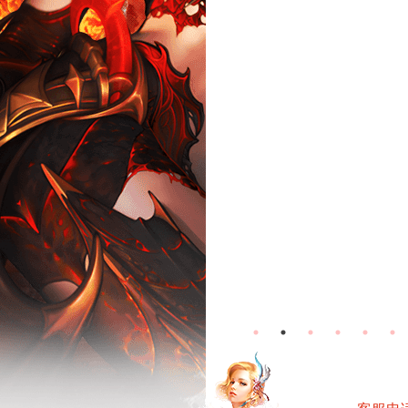
无烬战场-怀
无烬战场-常
旧服活动
规服活动