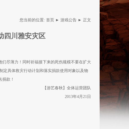
您当前的位置:
首页
►
游戏公告
► 正文
助四川雅安灾区
们尽薄力！同时祈福接下来的死伤规模不要在扩大
并制定具体救灾行动计划和落实捐款使用对象以及物
名捐款！
新版本-无
【游艺春秋】全体运营团队
黄金卡牌
战场
2013年4月21日