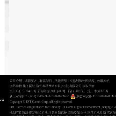
公司介绍
-
诚聘英才
-
联系我们
-
法律声明
-
交易纠纷处理流程
-
收藏本站
游艺春秋 旗下网站 游艺春秋网络科技(北京)有限公司 版权所有
京ICP证：070410号
京新出音[2011]709号
（署）网出证（京）字第376号
新出审字[2012]65号 ISBN 978-7-89989-296-1
京公网安备 11010802020632
Copyright © EST Games Corp. All rights reserved.
2011 licensed and published for China by U1 Game Digital Entertainment (Beijing) Co
抵制不良游戏 拒绝盗版游戏 注意自我保护 谨防受骗上当 适度游戏益脑 沉迷