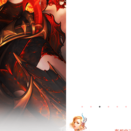
无烬战场-怀
无烬战场-常
旧服活动
规服活动