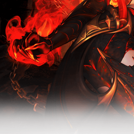
新版本-无烬
无烬战场-怀
战场
旧服活动