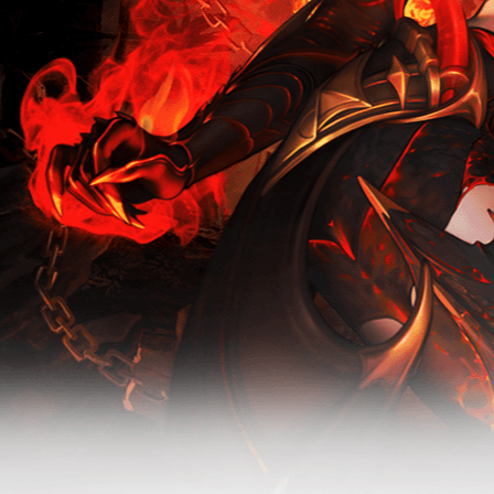
新版本-无烬
无烬战场-怀
战场
旧服活动