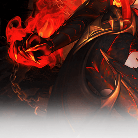
无烬战场-常
规服活动
驭魔师