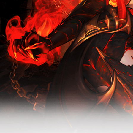
新版本-无烬
无烬战场-怀
战场
旧服活动