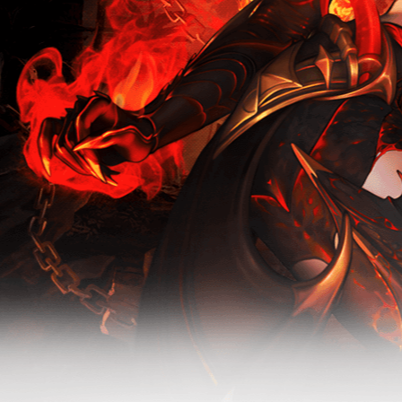
新版本-无烬
无烬战场-怀
战场
旧服活动