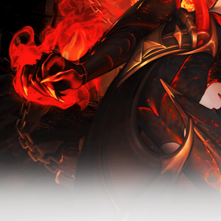
新版本-无烬
无烬战场-怀
战场
旧服活动