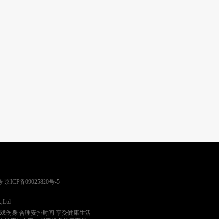
号
京ICP备09025820号-5
.,Ltd
游戏伤身 合理安排时间 享受健康生活