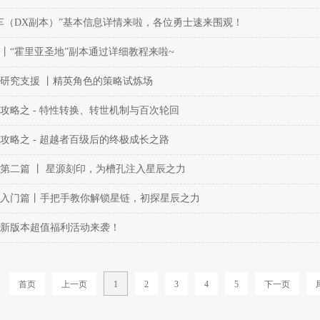
车（DX副本）”基本信息详情来啦，各位勇士速来围观！
丨“霍里亚圣地”副本通过详细教程来啦~
研究支援 丨精英角色的策略试炼场
攻略之 - 特性转换、转世机制与百次轮回
攻略之 - 超越者百级后的终极成长之路
第二篇 丨 星源刻印，为槽孔注入星辰之力
入门篇丨手把手教你解锁星链，初探星辰之力
新版本超值福利活动来袭！
首页
上一页
1
2
3
4
5
下一页