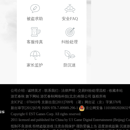
被盗求助
安全FAQ
客服传真
纠纷处理
家长监护
防沉迷
公司介绍
-
诚聘英才
-
联系我们
-
法律声明
-
交易纠纷处理流程
-
收藏本站
游艺春秋 旗下网站 游艺春秋网络科技(北京)有限公司 版权所有
京ICP证：070410号
京新出音[2011]709号
（署）网出证（京）字第376号
新出审字[2012]65号 ISBN 978-7-89989-296-1
京公网安备 11010802020632
Copyright © EST Games Corp. All rights reserved.
2011 licensed and published for China by U1 Game Digital Entertainment (Beijing) Co
抵制不良游戏 拒绝盗版游戏 注意自我保护 谨防受骗上当 适度游戏益脑 沉迷