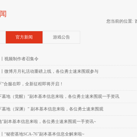
闻
您当前的位置:
官方新闻
游戏公告
丨视频制作者召集令
丨微博月月礼活动重磅上线，各位勇士速来围观参与
下”合服在即，全新征程即将开启！
下墓地（觉醒）”副本基本信息来啦，各位勇士速来围观一手资讯
心悦会员
黄
下墓地（深渊）” 副本基本信息来啦，各位勇士速来围观
地”副本基本信息来啦，各位勇士速来围观一手资讯~
丨“秘密基地SCA-76”副本基本信息全解来啦~