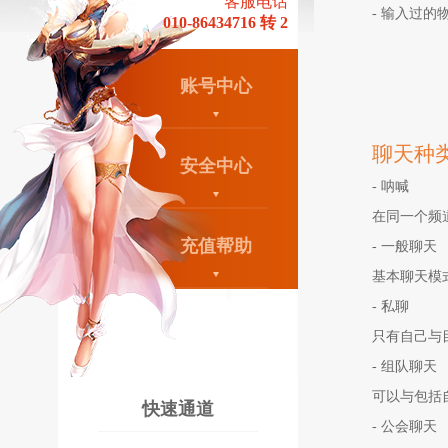
客服电话
- 输入过的
010-86434716 转 2
账号中心
聊天种
安全中心
-
呐喊
在同一个频
充值帮助
-
一般聊天
基本聊天模
-
私聊
只有自己
与
-
组队聊天
可以与包括
快速通道
-
公会聊天