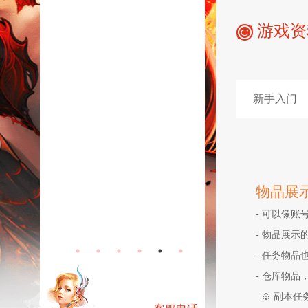
游戏资
新手入门
物品展
- 可以像
心悦会员
黄金卡
- 物品展示
- 任务物品
- 仓库物
※ 副本任