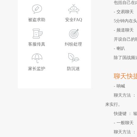
包括自己在
-
交易聊天
被盗求助
安全FAQ
5分钟内在
-
频道聊天
开设自己的
客服传真
纠纷处理
-
喇叭
除了国战频
家长监护
防沉迷
聊天快
-
呐喊
聊天方法
：
来实行。
快捷键
：
输
-
一般聊天
聊天方法
：