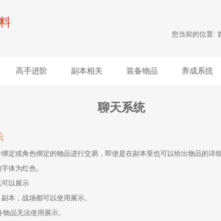
料
您当前的位置:
高手进阶
副本相关
装备物品
养成系统
聊天系统
示
新版本-无烬
无烬战
账号绑定或角色绑定的物品进行交易，即使是在副本里也可以给出物品的详
牌
战场
旧服
的字体为红色。
也可以展示
品，副本，战场都可以使用展示。
务物品无法使用展示。