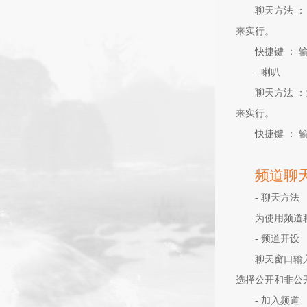
聊天方法
：
来实行。
快捷键
：
输
-
喇叭
聊天方法
：
来实行。
快捷键
：
输
频道聊
-
聊天方法
为使用频道
-
频道开设
聊天窗口输
选择公开和非公
-
加入频道