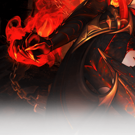
新版本-无烬
无烬战场-怀
战场
旧服活动