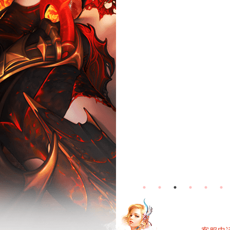
无烬战场-怀
无烬战场-常
旧服活动
规服活动