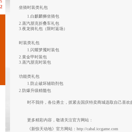
话
 2
坐骑时装类礼包
1.白麒麟狮坐骑包
2.蒸汽朋克折叠车礼包
3.夜龙骑礼包（限时返场）
时装类礼包
1.闪耀梦魇时装包
2.黄金甲时装包
3.蒸汽朋克时装包
功能类礼包
1.防止破坏辅助剂包
2.防爆升级精髓包
时不我待，各位勇士，抓紧去国庆特卖商城选取自己喜欢
更多精彩内容，敬请关注官方网站：
《新惊天动地》官方网站：http://cabal.iccgame.com