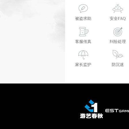
被盗求助
安全FAQ
客服传真
纠纷处理
家长监护
防沉迷