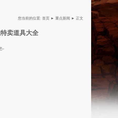
您当前的位置:
首页
►
重点新闻
► 正文
城特卖道具大全
吧~
新版本-无
黄金卡牌
战场