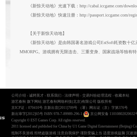
《新惊天动地》光速下载：http://cabal.iccgame.com/downloa
《新惊天动地》快速注册：http://passport.iccgame.com/register/
【关于新惊天动地】
《新惊天动地》是由韩国著名游戏公司EstSoft耗资数十
MMORPG。游戏拥有无限连击、三重变身、国家战场等独有
公司介绍
-
诚聘英才
-
联系我们
-
法律声明
-
交易纠纷处理流程
-
收藏本站
游艺春秋 旗下网站 游艺春秋网络科技(北京)有限公司 版权所有
京ICP证：070410号
京新出音[2011]709号
（署）网出证（京）字第376号
新出审字[2012]65号 ISBN 978-7-89989-296-1
京公网安备 11010802020632
Copyright © EST Games Corp. All rights reserved.
2011 licensed and published for China by U1 Game Digital Entertainment (Beijing) Co
抵制不良游戏 拒绝盗版游戏 注意自我保护 谨防受骗上当 适度游戏益脑 沉迷