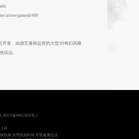
ds/
active/gameid/400
亿元开发、由游艺春秋运营的大型3D奇幻风格
特色玩法。
号
京ICP备09025820号-5
.,Ltd
游戏伤身 合理安排时间 享受健康生活