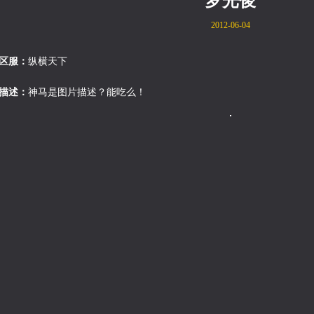
罗光俊
2012-06-04
区服：
纵横天下
描述：
神马是图片描述？能吃么！