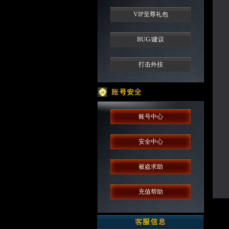
VIP至尊礼包
BUG/建议
打击外挂
账号中心
安全中心
被盗求助
充值帮助