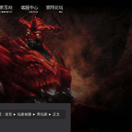
玩家照片
帐号注册
交易中心
安全中心
防沉迷修改
客服通道
VIP大客户
置：
首页
►
玩家相册
►
男玩家
► 正文