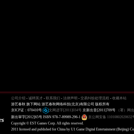
公司介绍
-
诚聘英才
-
联系我们
-
法律声明
-
交易纠纷处理流程
-
收藏本站
游艺春秋 旗下网站 游艺春秋网络科技(北京)有限公司 版权所有
京ICP证：070410号
文网进字[2011]034号
京新出音[2011]709号
（署）网出
新出审字[2012]65号 ISBN 978-7-89989-296-1
京公网安备 11010802020632
Copyright © EST Games Corp. All rights reserved.
2011 licensed and published for China by U1 Game Digital Entertainment (Beijing) Co