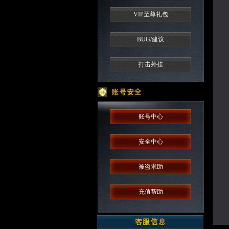
VIP至尊礼包
BUG/建议
打击外挂
账号中心
安全中心
被盗求助
充值帮助