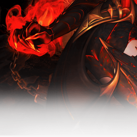
新版本-无烬
无烬战场-怀
战场
旧服活动